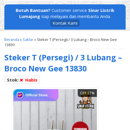
Butuh Bantuan?
Customer service
Sinar Listrik
Lumajang
siap melayani dan membantu Anda.
Kontak Kami
Beranda
»
Saklar
»
Steker T (Persegi) / 3 Lubang – Broco New Gee
13830
Steker T (Persegi) / 3 Lubang –
Broco New Gee 13830
Stok:
Habis
OFF 17%