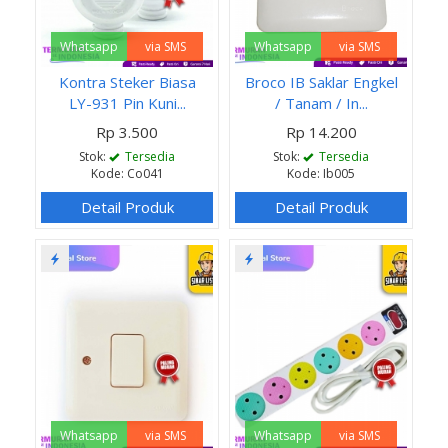
Whatsapp
via SMS
Whatsapp
via SMS
Kontra Steker Biasa
Broco IB Saklar Engkel
LY-931 Pin Kuni...
/ Tanam / In...
Rp 3.500
Rp 14.200
Stok:
Tersedia
Stok:
Tersedia
Kode: Co041
Kode: Ib005
Detail Produk
Detail Produk
Whatsapp
via SMS
Whatsapp
via SMS