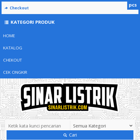
pcs
Checkout
KATEGORI PRODUK
HOME
KATALOG
CHEKOUT
CEK ONGKIR
Cari