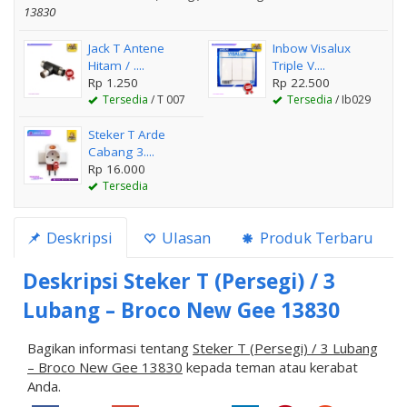
13830
Jack T Antene
Inbow Visalux
Hitam / ....
Triple V....
Rp 1.250
Rp 22.500
Tersedia
/ T 007
Tersedia
/ Ib029
Steker T Arde
Cabang 3....
Rp 16.000
Tersedia
Deskripsi
Ulasan
Produk Terbaru
Deskripsi
Steker T (Persegi) / 3
Lubang – Broco New Gee 13830
Bagikan informasi tentang
Steker T (Persegi) / 3 Lubang
– Broco New Gee 13830
kepada teman atau kerabat
Anda.