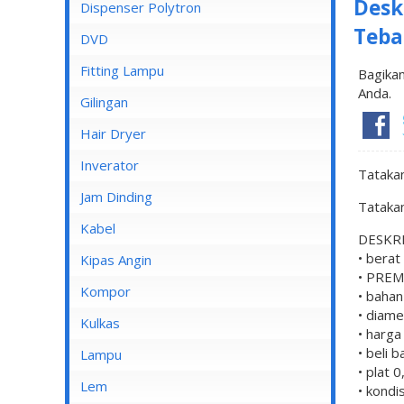
Desk
Dispenser Cosmos
Dispenser Polytron
Teba
Dispenser Miyako
DVD
Dispenser Sanken
Fitting Lampu
Bagikan
Anda.
Gilingan
Hair Dryer
Inverator
Tataka
Jam Dinding
Tataka
Kabel
DESKRI
• berat
Inbow/Outbow T Dus
Kipas Angin
• PRE
Kabel Aksesoris
Kipas Angin Berdiri
Kompor
• bahan
• diam
Kabel Antena
Kipas Angin Dinding
Kompor Rinnai
Kulkas
• harga
Kabel BC
Kipas Angin Duduk
• beli 
LG
Lampu
• plat 
Kabel Duct
Kipas Angin Gantung
POLYTRON
Fitting Lampu
Lem
• kondi