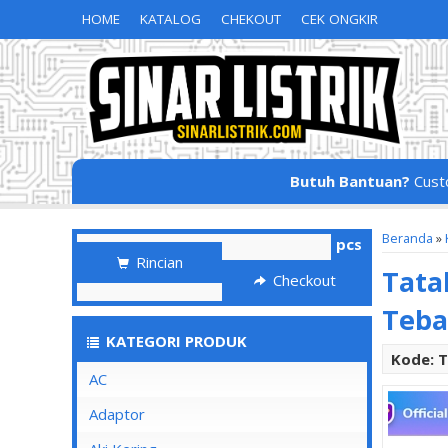
HOME
KATALOG
CHEKOUT
CEK ONGKIR
Butuh Bantuan?
Cust
Beranda
»
pcs
Rincian
Tata
Checkout
Teba
KATEGORI PRODUK
Kode: 
AC
Adaptor