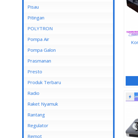
Pisau
Lampu Spotlight
Pitingan
POLYTRON
Pompa Air
Ko
Pompa Air Panasonic
Pompa Galon
Pompa Air Shimizu
Prasmanan
Presto
Produk Terbaru
Radio
Raket Nyamuk
Rantang
Regulator
Remot