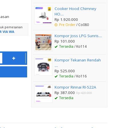
Cooker Hood Chimney
HO....
lasan
Rp 1.920.000
Pre Order
/ Co080
ntuk pemesanan
R VIA WA
Kompor Joss LPG Sunris....
Rp 101.000
Tersedia
/ Ko114
Kompor Tekanan Rendah
....
Rp 525.000
Tersedia
/ Ko116
Kompor Rinnai RI-522A
Rp 387.000
Rp 420.000
Tersedia