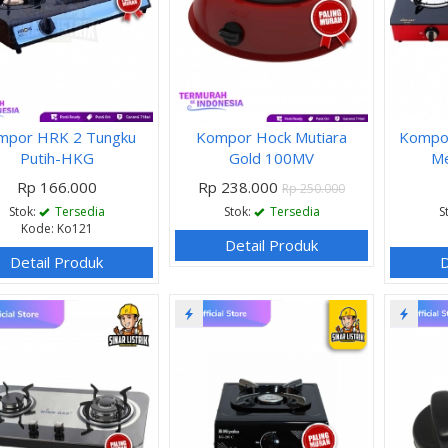
mpor HRK 2 Tungku
Kompor Hock Mutiara
Kompo
Putih-HKG
Gold 100MV
Me
Rp 166.000
Rp 238.000
Rp 250.000
Stok:
Tersedia
Stok:
Tersedia
S
Kode: Ko121
Detail Produk
Detail Produk
D