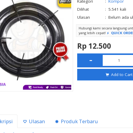
Kategori
:
Kompor
Dilihat
:
5.541 kali
Ulasan
:
Belum ada u
Hubungi kami secara langsung u
yang lebih cepat!
QUICK ORDE
Rp 12.500
Add to Cart
kripsi
Ulasan
Produk Terbaru