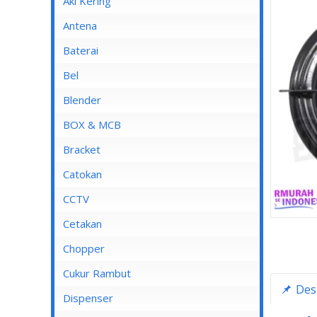
Aki Kering
Antena
Baterai
Bel
Blender
Blender Advance
BOX & MCB
Blender Cosmos
MCB
Bracket
Blender Kirin
MCB 1 Pole
Catokan
Blender Maspion
MCB 2 Pole
CCTV
Blender Miyako
MCB 3 Pole
DVR
Cetakan
Blender Nico
MCB 4 Pole
Chopper
Blender Panasonic
Cukur Rambut
Blender Philips
Des
Dispenser
Blender Yong MA