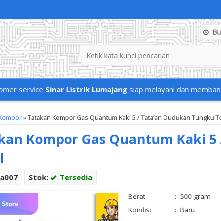
Buk
omer service
Sinar Listrik Lumajang
siap melayani dan memban
Kompor
»
Tatakan Kompor Gas Quantum Kaki 5 / Tata’an Dudukan Tungku T
kan Kompor Gas Quantum Kaki 5 
l
Ta007
Stok:
Tersedia
Berat
:
500 gram
Kondisi
:
Baru