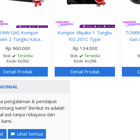
INN GAS Kompor
Kompor Miyako 1 Tungku
TOMB
am 2 Tungku Kaca...
KG 201C Type
Gas 
Rp 960.000
Rp 134.000
Stok:
Tersedia
Stok:
Tersedia
S
Kode: Ko062
Kode: Ko098
Detail Produk
Detail Produk
D
MONIAL
a pengalaman & pendapat
ntang kami? Berikut ini adalah
al asli tanpa rekayasa dari
 kami.
it
Lihat Semua