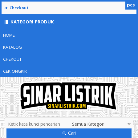
pcs
Checkout
KATEGORI PRODUK
HOME
KATALOG
CHEKOUT
CEK ONGKIR
Cari