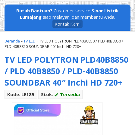
Butuh Bantuan?
Customer service
Sinar Listrik
Lumajang
siap melayani dan membantu Anda.
Kontak Kami
Beranda
»
TV LED
»
TV LED POLYTRON PLD40B8850 / PLD 40B8850 /
PLD-40B8850 SOUNDBAR 40″ Inchi HD 720+
TV LED POLYTRON PLD40B8850
/ PLD 40B8850 / PLD-40B8850
SOUNDBAR 40″ Inchi HD 720+
Kode: LE185
Stok:
Tersedia