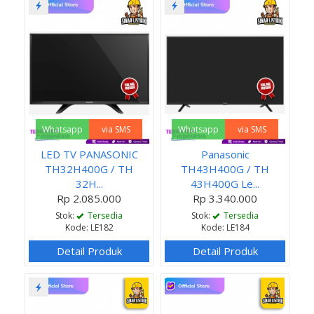
Whatsapp
via SMS
Whatsapp
via SMS
LED TV PANASONIC
Panasonic
TH32H400G / TH
TH43H400G / TH
32H...
43H400G Le...
Rp 2.085.000
Rp 3.340.000
Stok:
Tersedia
Stok:
Tersedia
Kode: LE182
Kode: LE184
Detail Produk
Detail Produk