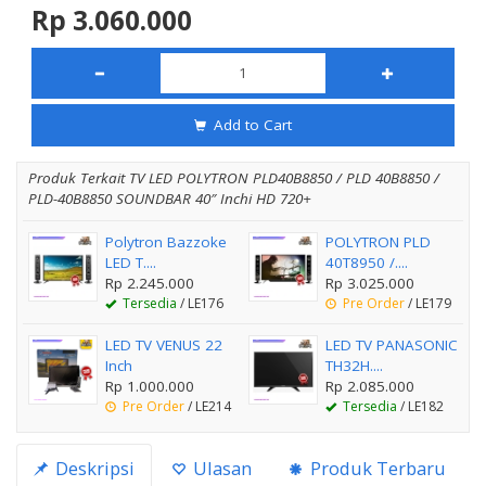
Rp 3.060.000
Add to Cart
Produk Terkait TV LED POLYTRON PLD40B8850 / PLD 40B8850 /
PLD-40B8850 SOUNDBAR 40″ Inchi HD 720+
Polytron Bazzoke
POLYTRON PLD
LED T....
40T8950 /....
Rp 2.245.000
Rp 3.025.000
Tersedia
/ LE176
Pre Order
/ LE179
LED TV VENUS 22
LED TV PANASONIC
Inch
TH32H....
Rp 1.000.000
Rp 2.085.000
Pre Order
/ LE214
Tersedia
/ LE182
Deskripsi
Ulasan
Produk Terbaru