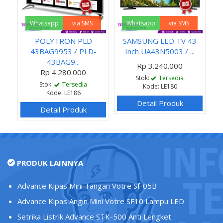
Whatsapp
via SMS
Whatsapp
via SMS
POLYTRON PLD
SAMSUNG LED TV 43
43BAG9953 / PLD-
Inch UA43N5003 / ...
43BAG9...
Rp 3.240.000
Rp 4.280.000
Stok:
Tersedia
Stok:
Tersedia
Kode: LE180
Kode: LE186
Detail Produk
Detail Produk
PRODUK LAINNYA
Advance Kipas Mini Tangan Votre Sf-05B
Advance Kipas Angin Mini Votre SF10 Lampu LED
Setrika Listrik Advance STK-500 Anti Lengket