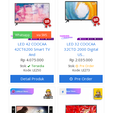
Whatsapp
via SMS
LED 42 COOCAA
LED 32 COOCAA
42CT6200 Smart TV
32CTD 2000 Digital
And
US...
Rp 4.075.000
Rp 2.035.000
Stok:
Tersedia
Stok:
Pre Order
Kode: LE250
Kode: LE273
Detail Produk
Pre Order