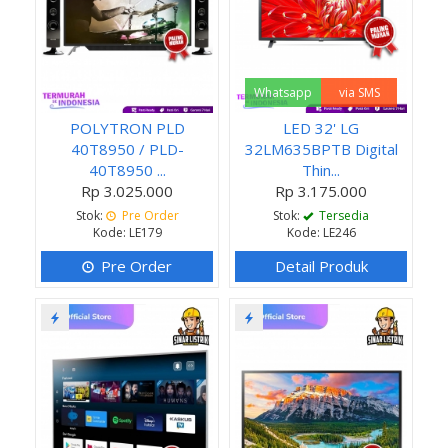
Whatsapp
via SMS
POLYTRON PLD
LED 32' LG
40T8950 / PLD-
32LM635BPTB Digital
40T8950 ...
Thin...
Rp 3.025.000
Rp 3.175.000
Stok:
Pre Order
Stok:
Tersedia
Kode: LE179
Kode: LE246
Pre Order
Detail Produk