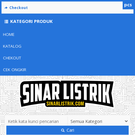
pcs
Checkout
KATEGORI PRODUK
HOME
KATALOG
CHEKOUT
CEK ONGKIR
Cari