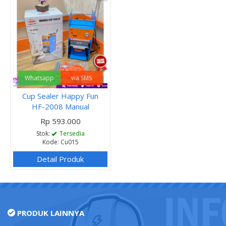
Whatsapp
via SMS
Cup Sealer Happy Fun
HF-2008 Manual
Rp 593.000
Stok:
Tersedia
Kode: Cu015
Detail Produk
PRODUK LAINNYA