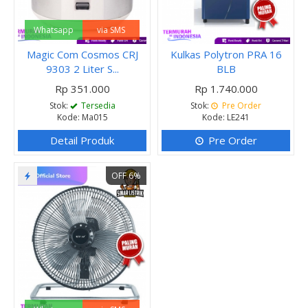
Whatsapp
via SMS
Magic Com Cosmos CRJ
Kulkas Polytron PRA 16
9303 2 Liter S...
BLB
Rp 351.000
Rp 1.740.000
Stok:
Tersedia
Stok:
Pre Order
Kode: Ma015
Kode: LE241
Detail Produk
Pre Order
OFF 6%