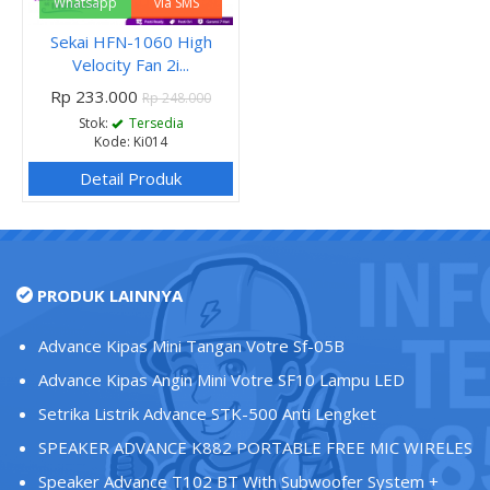
Whatsapp
via SMS
Sekai HFN-1060 High
Velocity Fan 2i...
Rp 233.000
Rp 248.000
Stok:
Tersedia
Kode: Ki014
Detail Produk
PRODUK LAINNYA
Advance Kipas Mini Tangan Votre Sf-05B
Advance Kipas Angin Mini Votre SF10 Lampu LED
Setrika Listrik Advance STK-500 Anti Lengket
SPEAKER ADVANCE K882 PORTABLE FREE MIC WIRELES
Speaker Advance T102 BT With Subwoofer System +