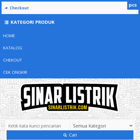
pcs
Checkout
KATEGORI PRODUK
HOME
KATALOG
CHEKOUT
CEK ONGKIR
Cari