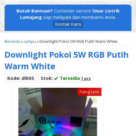
Butuh Bantuan?
Customer service
Sinar Listrik
Lumajang
siap melayani dan membantu Anda.
Kontak Kami
Beranda
»
Lampu
»
Downlight Pokoi 5W RGB Putih Warm White
Downlight Pokoi 5W RGB Putih
Warm White
Kode: dl005
Stok:
Tersedia
1 pcs
Paling Laris