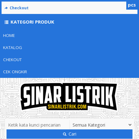
pcs
Checkout
KATEGORI PRODUK
HOME
KATALOG
CHEKOUT
CEK ONGKIR
Cari