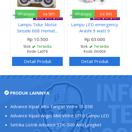
Whatsapp
via SMS
Whatsapp
via SMS
Lampu Tidur Motor
Lampu LED emergency
Sinseki 668 Hemat...
Arashi 9 watt 9
Rp 10.500
Rp 63.000
Stok:
Tersedia
Stok:
Tersedia
Kode: La076
Kode: Em004
Detail Produk
Detail Produk
PRODUK LAINNYA
Advance Kipas Mini Tangan Votre Sf-05B
Advance Kipas Angin Mini Votre SF10 Lampu LED
Setrika Listrik Advance STK-500 Anti Lengket