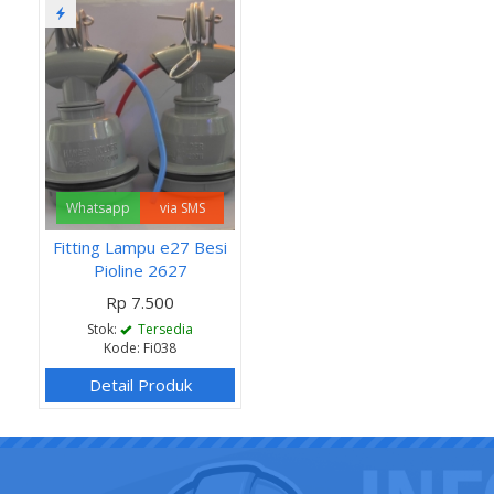
Whatsapp
via SMS
Fitting Lampu e27 Besi
Pioline 2627
Rp 7.500
Stok:
Tersedia
Kode: Fi038
Detail Produk