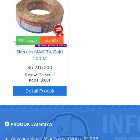
Whatsapp
via SMS
Skerem MAKITA Gold
100 M
Rp 216.200
Stok:
Tersedia
Kode: Sk001
Detail Produk
PRODUK LAINNYA
Advance Kipas Mini Tangan Votre Sf-05B