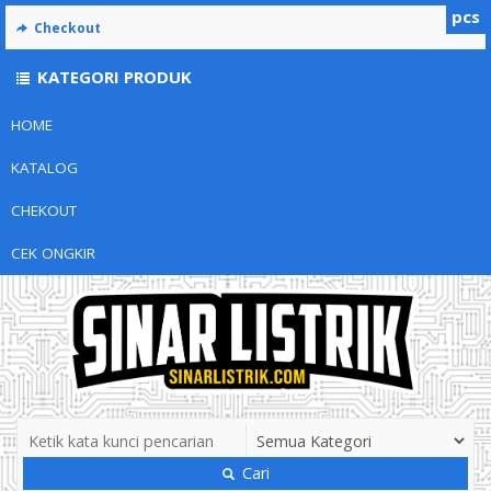
pcs
Checkout
KATEGORI PRODUK
HOME
KATALOG
CHEKOUT
CEK ONGKIR
Cari