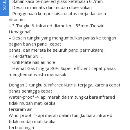
SIDEBAR
– Bahan kaca tempered glass ketebalan 0.7mm
– Desain minimalis dan mudah dibersihkan
– Penggunaan kompor bisa di atas meja dan bisa
ditanam
– 3 Tungku & Infrared diameter 155mm (Desain
Hexagonal)
– Desain tungku yang mengumpulkan panas ke tengah
bagian bawah panci (cepat
panas, dan merata ke seluruh panci permukaan) .
– Terdaftar SNI .
– Grill Plate has air hole
– Hemat Gas hingga 30% Super-efficient cepat panas
menghemat waktu memasak
Dengan 3 tungku & infraredNutrisi terjaga, karena cepat
panas sehingga cepat
Water-proof -> api merah dalam tungku bara infrared
tidak mudah mati ketika
tersiram air
Wind-proof -> api merah dalam tungku bara infrared
tidak mudah mati ketika
tertiup angin