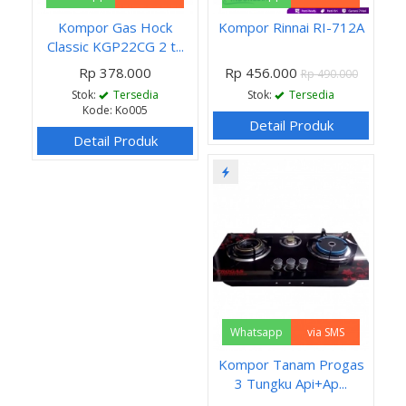
Kompor Gas Hock
Kompor Rinnai RI-712A
Classic KGP22CG 2 t...
Rp 378.000
Rp 456.000
Rp 490.000
Stok:
Tersedia
Stok:
Tersedia
Kode: Ko005
Detail Produk
Detail Produk
Whatsapp
via SMS
Kompor Tanam Progas
3 Tungku Api+Ap...