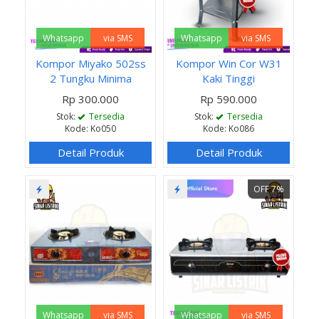
Whatsapp
via SMS
Whatsapp
via SMS
Kompor Miyako 502ss
Kompor Win Cor W31
2 Tungku Minima
Kaki Tinggi
Rp 300.000
Rp 590.000
Stok:
Tersedia
Stok:
Tersedia
Kode: Ko050
Kode: Ko086
Detail Produk
Detail Produk
OFF 7%
Whatsapp
via SMS
Whatsapp
via SMS