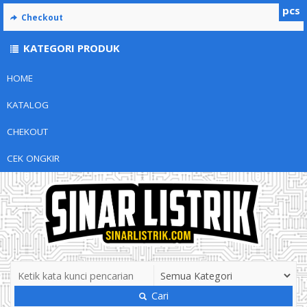
pcs
Checkout
KATEGORI PRODUK
HOME
KATALOG
CHEKOUT
CEK ONGKIR
Cari