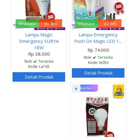
Whatsapp
via SMS
Whatsapp
via SMS
Lampu Magic
Lampu Emergency
Emergency SURYA
Push On Magic LED 1...
18W
Rp 74.000
Rp 38.000
Stok:
Tersedia
Stok:
Tersedia
Kode: le053
Kode: La165
Detail Produk
Detail Produk