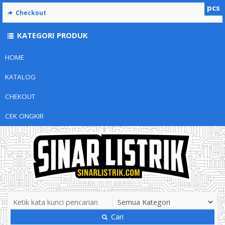
pcs
Checkout
KATEGORI PRODUK
HOME
KATALOG
CHEKOUT
CEK ONGKIR
Cari