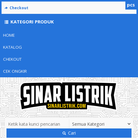
pcs
Checkout
KATEGORI PRODUK
HOME
KATALOG
CHEKOUT
CEK ONGKIR
Cari