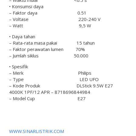
• Konsumsi daya
– Faktor daya 0.51
– Voltase 220-240 V
– Watt 9,5 W
• Daya tahan
– Rata-rata masa pakai 15 tahun
– Faktor perawatan lumen 70%
– Jumlah siklus 50.000
• Spesifik
– Merk Philips
– Type LED UFO
– Kode Produk DLStick 9.5W E27
4000K 1PF/12 APR – 8718696844984
– Model Cup E27
WWW.SINARLISTRIK.COM