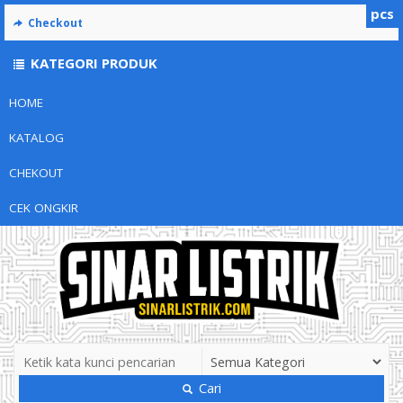
pcs
Checkout
KATEGORI PRODUK
HOME
KATALOG
CHEKOUT
CEK ONGKIR
Cari