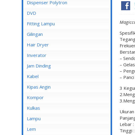
Dispenser Cosmos
Dispenser Polytron
Dispenser Miyako
DVD
Magicco
Dispenser Sanken
Fitting Lampu
Spesifi
Gilingan
Tegang
Hair Dryer
Frekuen
Berstan
Inverator
– Send
– Gelas
Jam Dinding
– Peng
Kabel
– Panci
Inbow/Outbow T Dus
Kipas Angin
3 Kegu
2.Meng
Kabel Aksesoris
Kipas Angin Berdiri
Kompor
3.Meng
Kabel Antena
Kipas Angin Dinding
Kompor Rinnai
Kulkas
Ukuran
Kabel BC
Kipas Angin Duduk
Panjang
LG
Lampu
Lebar :
Kabel Duct
Kipas Angin Gantung
POLYTRON
Fitting Lampu
Lem
Tinggi 