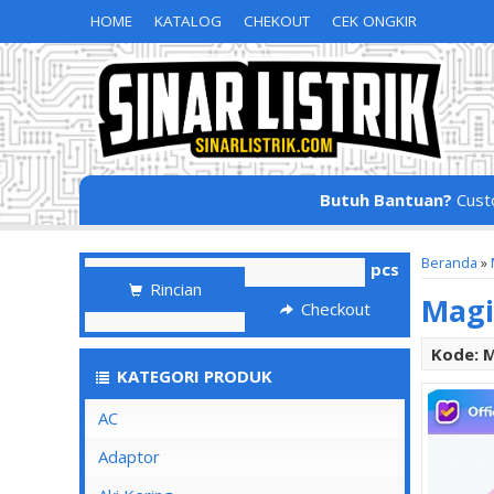
HOME
KATALOG
CHEKOUT
CEK ONGKIR
Butuh Bantuan?
Cust
Beranda
»
pcs
Rincian
Magi
Checkout
Kode: 
KATEGORI PRODUK
AC
Adaptor