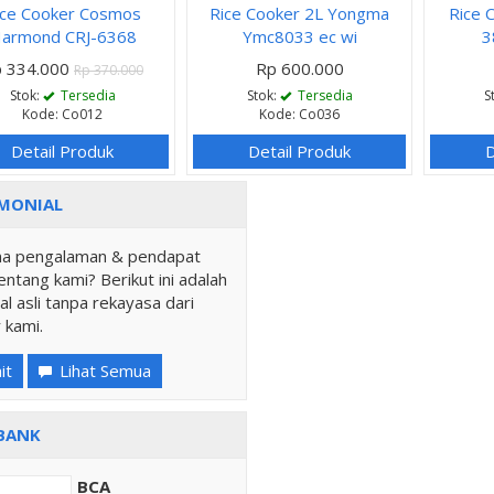
ice Cooker Cosmos
Rice Cooker 2L Yongma
Rice 
armond CRJ-6368
Ymc8033 ec wi
3
 334.000
Rp 600.000
Rp 370.000
Stok:
Tersedia
Stok:
Tersedia
S
Kode: Co012
Kode: Co036
Detail Produk
Detail Produk
D
MONIAL
a pengalaman & pendapat
ntang kami? Berikut ini adalah
al asli tanpa rekayasa dari
 kami.
it
Lihat Semua
BANK
BCA