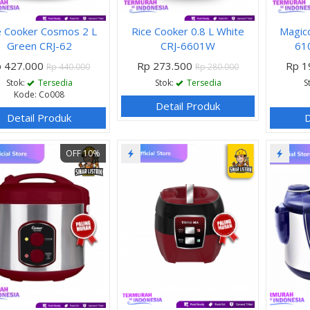
e Cooker Cosmos 2 L
Rice Cooker 0.8 L White
Magic
Green CRJ-62
CRJ-6601W
610
 427.000
Rp 273.500
Rp 1
Rp 440.000
Rp 280.000
Stok:
Tersedia
Stok:
Tersedia
S
Kode: Co008
Detail Produk
Detail Produk
D
OFF 10%