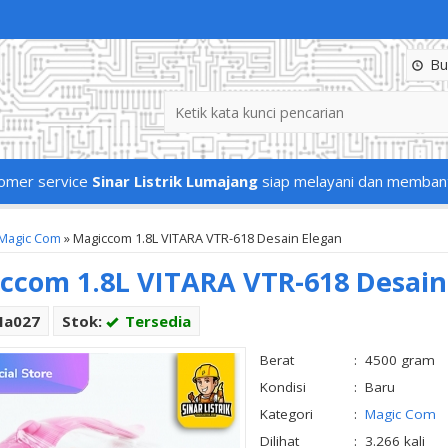
Buk
omer service
Sinar Listrik Lumajang
siap melayani dan memban
Magic Com
»
Magiccom 1.8L VITARA VTR-618 Desain Elegan
ccom 1.8L VITARA VTR-618 Desain
Ma027
Stok:
Tersedia
Berat
:
4500 gram
Kondisi
:
Baru
Kategori
:
Magic Com
Dilihat
:
3.266 kali