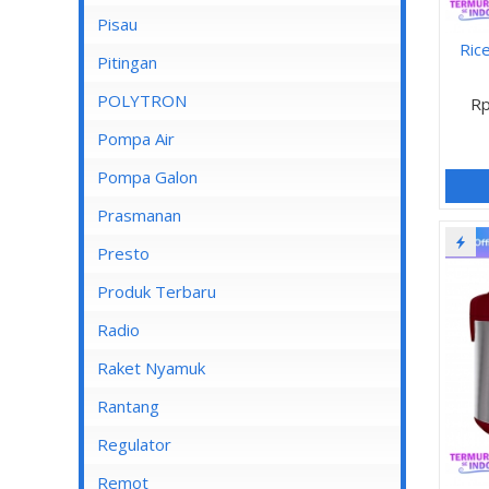
Pisau
Lampu Spotlight
Ric
Pitingan
POLYTRON
Rp
Pompa Air
Pompa Air Panasonic
Pompa Galon
Pompa Air Shimizu
Prasmanan
Presto
Produk Terbaru
Radio
Raket Nyamuk
Rantang
Regulator
Remot