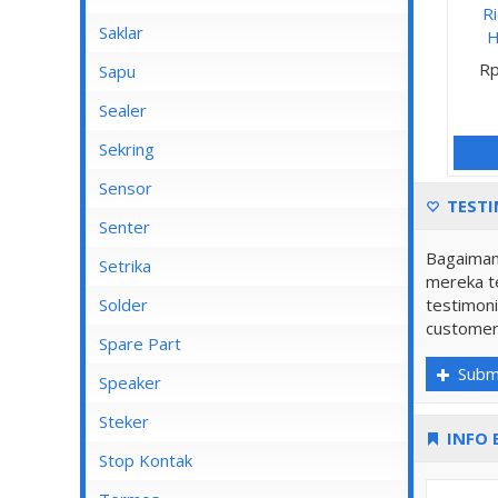
R
Saklar
H
Rp
Bel
Sapu
Mata Saklar
Sealer
Saklar Isi 1
Sekring
Saklar Isi 2
Sensor
TESTI
Saklar Isi 3
Senter
Saklar Isi 4
Bagaiman
Senter Kepala
Setrika
mereka te
Saklar Isi 5
testimoni
Setrika Cosmos
Solder
customer
Saklar Isi 6
Setrika Maspion
Spare Part
Saklar Outbow
Subm
Setrika Miyako
Speaker
Saklar Tembok
Setrika Philips
Kiseki
Steker
INFO 
Tutup Saklar
Setrika Sanken
Rinrei
Stop Kontak