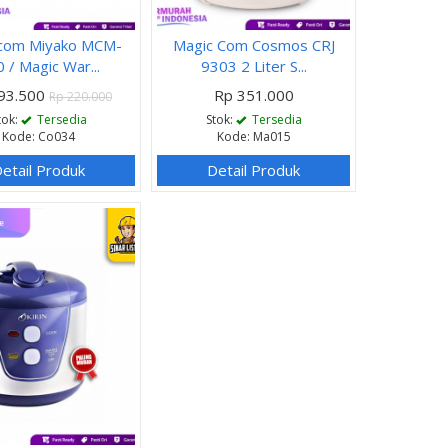
com Miyako MCM-
Magic Com Cosmos CRJ
 / Magic War...
9303 2 Liter S...
93.500
Rp 351.000
Rp 220.000
tok:
Tersedia
Stok:
Tersedia
Kode: Co034
Kode: Ma015
etail Produk
Detail Produk