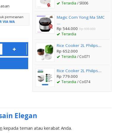
Tersedia
/ Sl006
lasan
ntuk pemesanan
Magic Com Yong Ma SMC
R VIA WA
....
Rp 544.000
Rp 598.000
Tersedia
Rice Cooker 2L Philips....
Rp 652.000
Tersedia
/ Co071
Rice Cooker 2L Philips....
Rp 779.000
Tersedia
/ Co074
sain Elegan
an
kepada teman atau kerabat Anda.