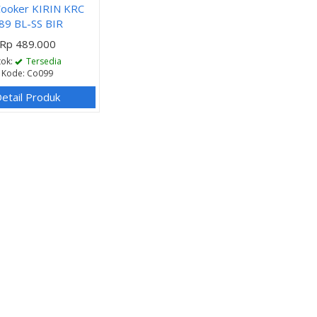
Cooker KIRIN KRC
89 BL-SS BIR
Rp 489.000
tok:
Tersedia
Kode: Co099
etail Produk