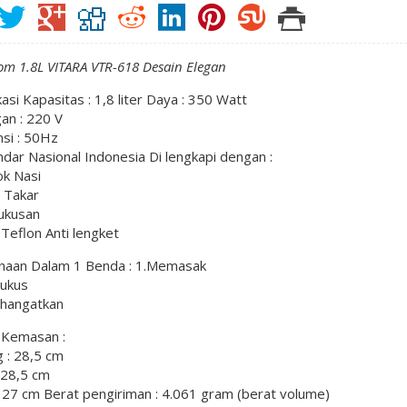
m 1.8L VITARA VTR-618 Desain Elegan
kasi Kapasitas : 1,8 liter Daya : 350 Watt
an : 220 V
si : 50Hz
dar Nasional Indonesia Di lengkapi dengan :
ok Nasi
 Takar
ukusan
 Teflon Anti lengket
naan Dalam 1 Benda : 1.Memasak
ukus
hangatkan
 Kemasan :
 : 28,5 cm
 28,5 cm
: 27 cm Berat pengiriman : 4.061 gram (berat volume)