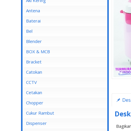
Aki Kering
Antena
Baterai
Bel
Blender
Blender Advance
BOX & MCB
Blender Cosmos
MCB
Bracket
Blender Kirin
MCB 1 Pole
Catokan
Blender Maspion
MCB 2 Pole
CCTV
Blender Miyako
MCB 3 Pole
DVR
Cetakan
Des
Blender Nico
MCB 4 Pole
Chopper
Blender Panasonic
Desk
Cukur Rambut
Blender Philips
Dispenser
Bagikan
Blender Yong MA