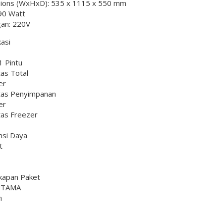
ions (WxHxD): 535 x 1115 x 550 mm
90 Watt
an: 220V
kasi
1 Pintu
as Total
er
tas Penyimpanan
er
tas Freezer
si Daya
t
kapan Paket
UTAMA
n