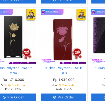
kas Polytron PRA 15
Kulkas Polytron PRA18
Kulka
MNX
BLR
Rp 1.710.000
Rp 1.930.000
Stok:
Pre Order
Stok:
Pre Order
St
Kode: LE232
Kode: LE255
Pre Order
Pre Order