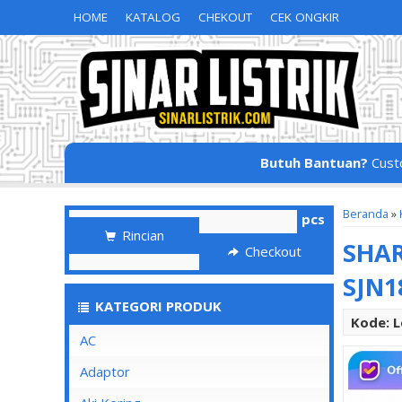
HOME
KATALOG
CHEKOUT
CEK ONGKIR
Butuh Bantuan?
Cust
Beranda
»
pcs
Rincian
SHAR
Checkout
SJN1
KATEGORI PRODUK
Kode: 
AC
Adaptor