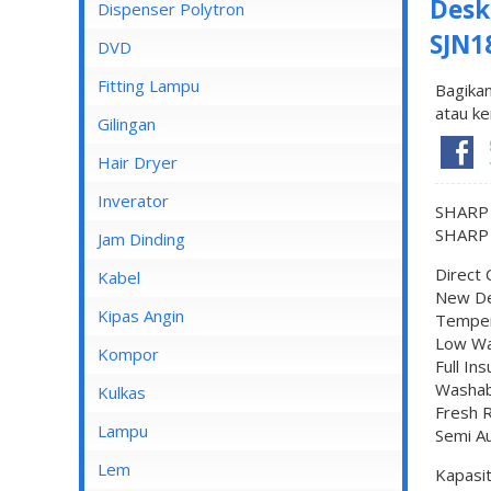
Desk
Dispenser Cosmos
Dispenser Polytron
SJN1
Dispenser Miyako
DVD
Dispenser Sanken
Fitting Lampu
Bagikan
atau ke
Gilingan
Hair Dryer
Inverator
SHARP 
SHARP 
Jam Dinding
Direct 
Kabel
New De
Inbow/Outbow T Dus
Kipas Angin
Temper
Low Wa
Kabel Aksesoris
Kipas Angin Berdiri
Kompor
Full Ins
Kabel Antena
Washab
Kipas Angin Dinding
Kompor Rinnai
Kulkas
Fresh 
Kabel BC
Kipas Angin Duduk
LG
Lampu
Semi A
Kabel Duct
Kipas Angin Gantung
POLYTRON
Fitting Lampu
Lem
Kapasi