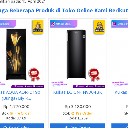
hkan pada: 15 April 2021
uga Beberapa Produk di Toko Online Kami Berikut 
kas AQUA AQR-D190
Kulkas LG GN-INV304BK
Kulkas
(Bunga) Lily K...
Rp 1.770.000
Rp 3.180.000
Stok:
Pre Order
Stok:
Pre Order
St
Kode: LE169
Kode: LE269
Pre Order
Pre Order