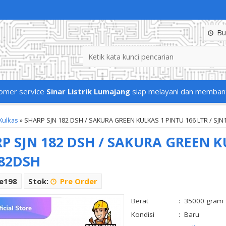
Buk
omer service
Sinar Listrik Lumajang
siap melayani dan memban
Kulkas
»
SHARP SJN 182 DSH / SAKURA GREEN KULKAS 1 PINTU 166 LTR / SJ
P SJN 182 DSH / SAKURA GREEN KU
82DSH
Le198
Stok:
Pre Order
Berat
:
35000 gram
Kondisi
:
Baru