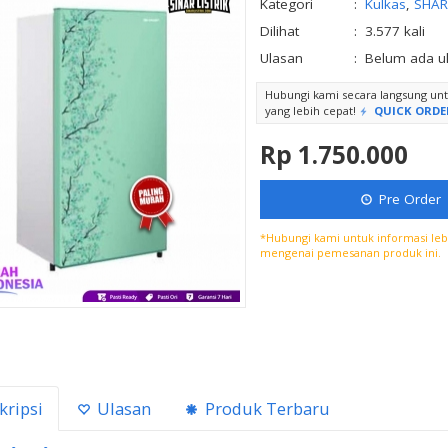
Kategori
:
Kulkas
,
SHAR
Dilihat
:
3.577 kali
Ulasan
:
Belum ada u
Hubungi kami secara langsung u
yang lebih cepat!
QUICK ORDE
Rp 1.750.000
Pre Order
*Hubungi kami untuk informasi lebi
mengenai pemesanan produk ini.
kripsi
Ulasan
Produk Terbaru