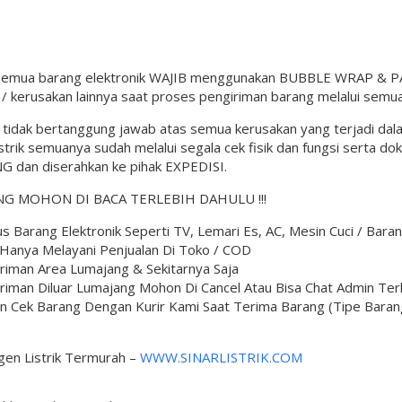
semua barang elektronik WAJIB menggunakan BUBBLE WRAP & PAC
 kerusakan lainnya saat proses pengiriman barang melalui semua
l tidak bertanggung jawab atas semua kerusakan yang terjadi da
istrik semuanya sudah melalui segala cek fisik dan fungsi serta d
G dan diserahkan ke pihak EXPEDISI.
G MOHON DI BACA TERLEBIH DAHULU !!!
s Barang Elektronik Seperti TV, Lemari Es, AC, Mesin Cuci / Ba
 Hanya Melayani Penjualan Di Toko / COD
riman Area Lumajang & Sekitarnya Saja
riman Diluar Lumajang Mohon Di Cancel Atau Bisa Chat Admin Ter
 Cek Barang Dengan Kurir Kami Saat Terima Barang (Tipe Barang,
gen Listrik Termurah –
WWW.SINARLISTRIK.COM