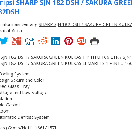
ripsi
SHARP SJN 182 DSH / SAKURA GREE
82DSH
 informasi tentang
SHARP SJN 182 DSH / SAKURA GREEN KULKA
rabat Anda.
SJN 182 DSH / SAKURA GREEN KULKAS 1 PINTU 166 LTR / SJ
SJN 182 DSH / SAKURA GREEN KULKAS LEMARI ES 1 PINTU 166
Cooling System
sign Sakura and Color
ed Glass Tray
ttage and Low Voltage
ulation
le Gasket
Room
utomatic Defrost System
tas (Gross/Nett): 166L/157L