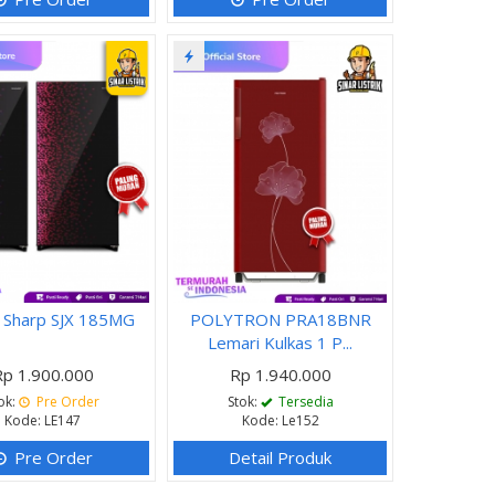
s Sharp SJX 185MG
POLYTRON PRA18BNR
Lemari Kulkas 1 P...
Rp 1.900.000
Rp 1.940.000
ok:
Pre Order
Stok:
Tersedia
Kode: LE147
Kode: Le152
Pre Order
Detail Produk