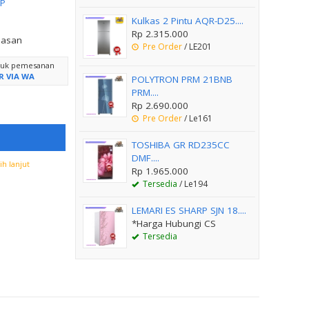
P
Kulkas 2 Pintu AQR-D25....
Rp 2.315.000
lasan
Pre Order
/ LE201
ntuk pemesanan
R VIA WA
POLYTRON PRM 21BNB
PRM....
Rp 2.690.000
Pre Order
/ Le161
TOSHIBA GR RD235CC
DMF....
h lanjut
Rp 1.965.000
Tersedia
/ Le194
LEMARI ES SHARP SJN 18....
*Harga Hubungi CS
Tersedia