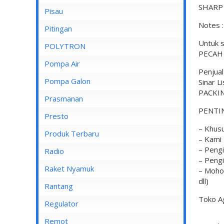
SHARP
Pisau
Lampu Spotlight
Notes :
Pitingan
Untuk 
POLYTRON
PECAH /
Pompa Air
Penjua
Pompa Air Panasonic
Pompa Galon
Sinar L
PACKIN
Pompa Air Shimizu
Prasmanan
PENTIN
Presto
– Khusu
Produk Terbaru
– Kami
– Pengi
Radio
– Pengi
Raket Nyamuk
– Mohon
dll)
Rantang
Toko A
Regulator
Remot