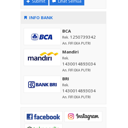
Submit
Lihat Semua
INFO BANK
BCA
1250739342
Rek.
An. FIFI EKA PUTRI
Mandiri
Rek.
1430014893034
An. FIFI EKA PUTRI
BRI
Rek.
1430014893034
An. FIFI EKA PUTRI