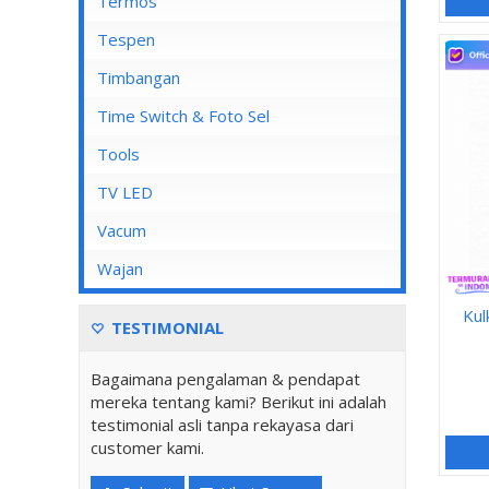
Mata Soket
Termos
Stop Kontak AC
Tespen
Stop Kontak CP
Timbangan
Stop Kontak Dinding
Time Switch & Foto Sel
Stop Kontak Isi 2
Tools
Stop Kontak Isi 3
TV LED
Stop Kontak Isi 4
Vacum
Stop Kontak Isi 5
Wajan
Stop Kontak LAN/Data
Kul
Stop Kontak Lantai
TESTIMONIAL
Stop Kontak Outbow
Bagaimana pengalaman & pendapat
Stop Kontak Telepon
mereka tentang kami? Berikut ini adalah
testimonial asli tanpa rekayasa dari
Stop Kontak TV/Antena
customer kami.
Tutup Stop Kontak