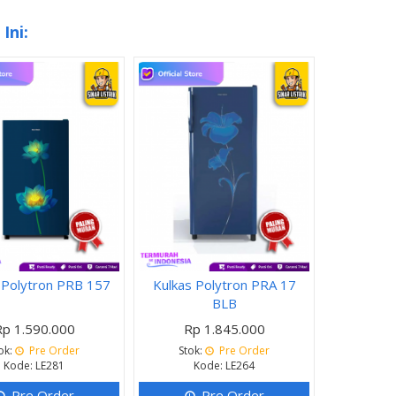
Ini:
 Polytron PRB 157
Kulkas Polytron PRA 17
BLB
Rp 1.590.000
Rp 1.845.000
ok:
Pre Order
Stok:
Pre Order
Kode: LE281
Kode: LE264
Pre Order
Pre Order