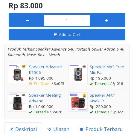
Rp 83.000
Add to Cart
Produk Terkait Speaker Advance S40 Portable Spiker Advan S 40
Bluetooth Music Box – Merah
Speaker Advance
Speaker Mp3 Free
K1506
Mic F....
Rp 1.095.000
Rp 195.000
Pre Order
/ Sp045
Tersedia
/ Sp016
Speaker Meeting
Speaker Aktif
Advanc....
Kiseki B....
Rp 1.040.000
Rp 220.000
Tersedia
/ Sp026
Tersedia
/ Sp022
Deskripsi
Ulasan
Produk Terbaru