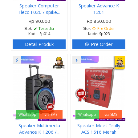
Speaker Computer
Speaker Advance K
Fleco F026 / spike...
1201
Rp 90.000
Rp 850.000
Stok:
Tersedia
Stok:
Pre Order
Kode: Sp014
Kode: Sp023
Detail Produk
Pre Order
Whatsapp
via SMS
Whatsapp
via SMS
Speaker Multimedia
Speaker Meet Trolly
Advance K 1206 /...
ACS 1516 Merah