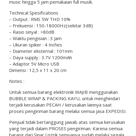
music hingga 5 jam pemakaian full musik.
Technical Spesifications
– Output : RMS 5W THD 10%
– Frekuensi : 150-18000Hz(sekitar 3dB)
– Rasio sinyal : >80dB
– Waktu pengisian : 3 Jam
– Ukuran spiker : 4 Inches
– Diameter eksternal : 101mm
– Daya supply : 3.7V 1200mAh
– Adaptor 5V Micro USB
Dimensi : 12,5 x 11 x 20 cm
Notes :
Untuk semua barang elektronik WAJIB menggunakan
BUBBLE WRAP & PACKING KAYU, untuk menghindari
terjadi kerusakan PECAH / kerusakan lainnya saat
proses pengiriman barang melalui semua jasa EXPEDISI.
Penjual tidak bertanggung jawab atas semua kerusakan
yang terjadi dalam PROSES pengiriman. Karena semua
barang dari Sinar Listrik semuanya sudah melalui segala