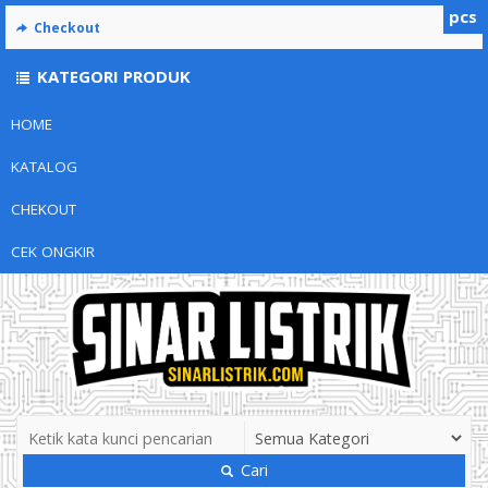
pcs
Checkout
KATEGORI PRODUK
HOME
KATALOG
CHEKOUT
CEK ONGKIR
Cari