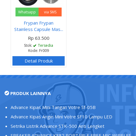
Whatsapp
via SMS
Frypan Frypan
Stainless Capsule Mas...
Rp 63.500
Stok:
Tersedia
Kode: Fr009
Detail Produk
PRODUK LAINNYA
Advance Kipas Mini Tangan Votre Sf-05B
Advance Kipas Angin Mini Votre SF10 Lampu LED
Setrika Listrik Advance STK-500 Anti Lengket
SPEAKER ADVANCE K882 PORTABLE FREE MIC WIRELES