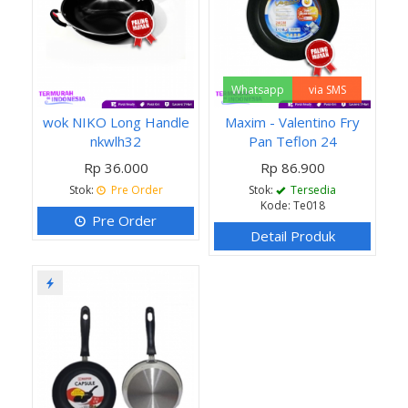
Whatsapp
via SMS
wok NIKO Long Handle
Maxim - Valentino Fry
nkwlh32
Pan Teflon 24
Rp 36.000
Rp 86.900
Stok:
Pre Order
Stok:
Tersedia
Kode: Te018
Pre Order
Detail Produk