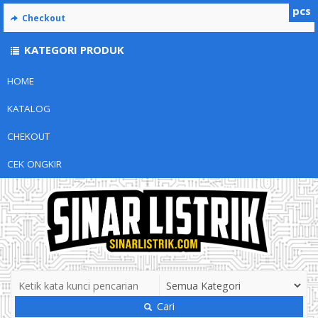
pcs
Checkout
KATEGORI PRODUK
HOME
KATALOG
CHEKOUT
CEK ONGKIR
Cari