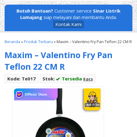
Butuh Bantuan?
Customer service
Sinar Listrik
Lumajang
siap melayani dan membantu Anda.
Kontak Kami
Beranda
»
Produk Terbaru
»
Maxim – Valentino Fry Pan Teflon 22 CM R
Maxim – Valentino Fry Pan
Teflon 22 CM R
Kode: Te017
Stok:
Tersedia
6 pcs