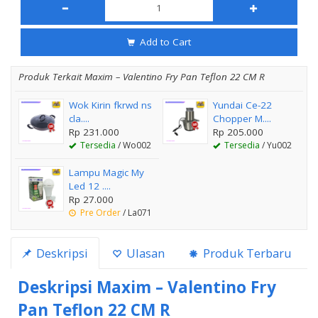
Add to Cart
Produk Terkait Maxim – Valentino Fry Pan Teflon 22 CM R
Wok Kirin fkrwd ns
Yundai Ce-22
cla....
Chopper M....
Rp 231.000
Rp 205.000
Tersedia
/ Wo002
Tersedia
/ Yu002
Lampu Magic My
Led 12 ....
Rp 27.000
Pre Order
/ La071
Deskripsi
Ulasan
Produk Terbaru
Deskripsi
Maxim – Valentino Fry
Pan Teflon 22 CM R