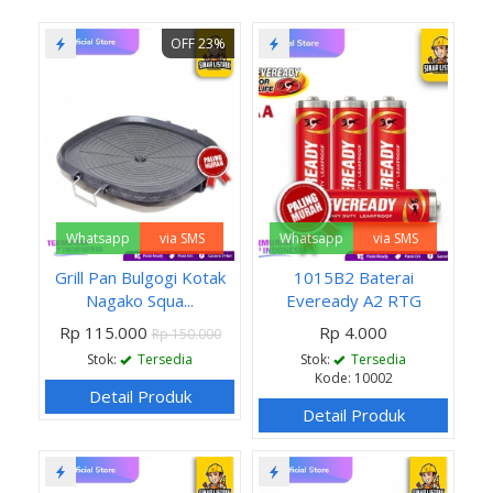
OFF 23%
Whatsapp
via SMS
Whatsapp
via SMS
Grill Pan Bulgogi Kotak
1015B2 Baterai
Nagako Squa...
Eveready A2 RTG
Rp 115.000
Rp 4.000
Rp 150.000
Stok:
Tersedia
Stok:
Tersedia
Kode: 10002
Detail Produk
Detail Produk