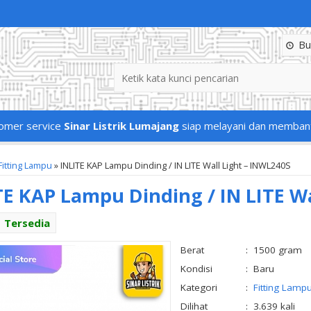
Buk
omer service
Sinar Listrik Lumajang
siap melayani dan memban
Fitting Lampu
»
INLITE KAP Lampu Dinding / IN LITE Wall Light – INWL240S
TE KAP Lampu Dinding / IN LITE Wa
Tersedia
Berat
:
1500 gram
Kondisi
:
Baru
Kategori
:
Fitting Lamp
Dilihat
:
3.639 kali