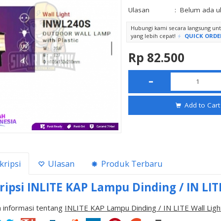
Ulasan
:
Belum ada u
Hubungi kami secara langsung u
yang lebih cepat!
QUICK ORDE
Rp 82.500
Add to Cart
kripsi
Ulasan
Produk Terbaru
ripsi
INLITE KAP Lampu Dinding / IN LIT
 informasi tentang
INLITE KAP Lampu Dinding / IN LITE Wall Lig