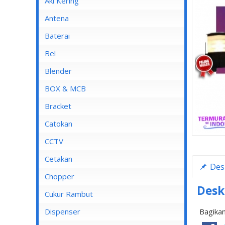
Aki Kering
Antena
Baterai
Bel
Blender
Blender Advance
BOX & MCB
Blender Cosmos
MCB
Bracket
Blender Kirin
MCB 1 Pole
Catokan
Blender Maspion
MCB 2 Pole
CCTV
Blender Miyako
MCB 3 Pole
DVR
Cetakan
Des
Blender Nico
MCB 4 Pole
Chopper
Blender Panasonic
Desk
Cukur Rambut
Blender Philips
Dispenser
Bagikan
Blender Yong MA