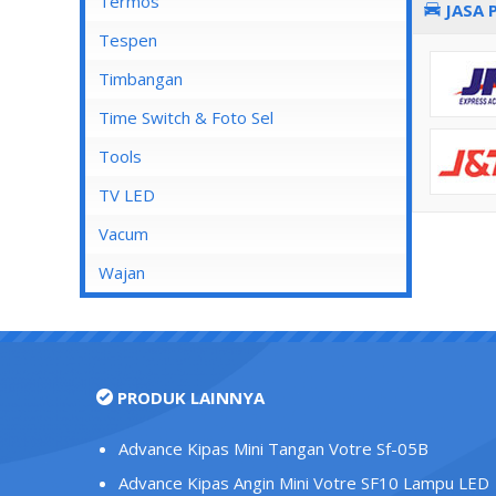
Mata Soket
Termos
JASA 
Stop Kontak AC
Tespen
Stop Kontak CP
Timbangan
Stop Kontak Dinding
Time Switch & Foto Sel
Stop Kontak Isi 2
Tools
Stop Kontak Isi 3
TV LED
Stop Kontak Isi 4
Vacum
Stop Kontak Isi 5
Wajan
Stop Kontak LAN/Data
Stop Kontak Lantai
Stop Kontak Outbow
PRODUK LAINNYA
Stop Kontak Telepon
Stop Kontak TV/Antena
Advance Kipas Mini Tangan Votre Sf-05B
Tutup Stop Kontak
Advance Kipas Angin Mini Votre SF10 Lampu LED