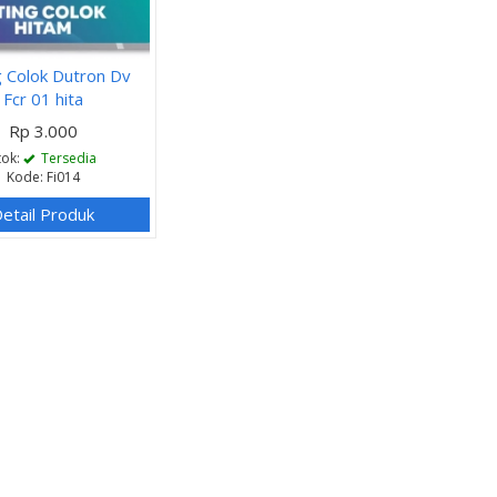
ng Colok Dutron Dv
Fcr 01 hita
Rp 3.000
tok:
Tersedia
Kode: Fi014
etail Produk