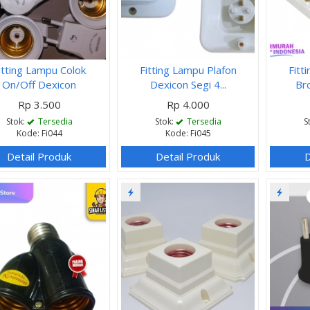
itting Lampu Colok
Fitting Lampu Plafon
Fitt
On/Off Dexicon
Dexicon Segi 4...
Bro
Rp 3.500
Rp 4.000
Stok:
Tersedia
Stok:
Tersedia
S
Kode: Fi044
Kode: Fi045
Detail Produk
Detail Produk
D