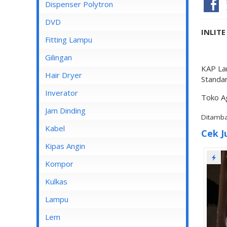
Dispenser Cosmos
Dispenser Polytron
Dispenser Miyako
DVD
INLITE
Dispenser Sanken
Fitting Lampu
Gilingan
KAP La
Hair Dryer
Standa
Inverator
Toko A
Jam Dinding
Ditamba
Kabel
Cek J
Inbow/Outbow T Dus
Kipas Angin
Kabel Aksesoris
Kipas Angin Berdiri
Kompor
Kabel Antena
Kipas Angin Dinding
Kompor Rinnai
Kulkas
Kabel BC
Kipas Angin Duduk
LG
Lampu
Kabel Duct
Kipas Angin Gantung
POLYTRON
Fitting Lampu
Lem