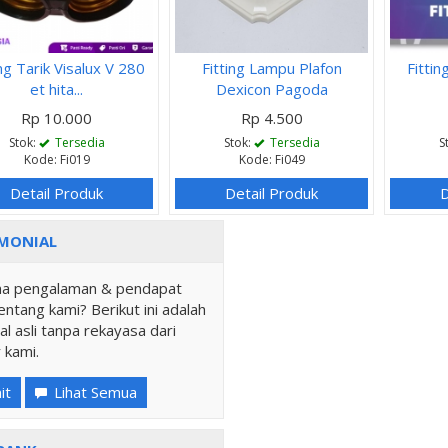
ing Tarik Visalux V 280
Fitting Lampu Plafon
Fitti
et hita...
Dexicon Pagoda
Rp 10.000
Rp 4.500
Stok:
Tersedia
Stok:
Tersedia
S
Kode: Fi019
Kode: Fi049
Detail Produk
Detail Produk
D
MONIAL
a pengalaman & pendapat
ntang kami? Berikut ini adalah
al asli tanpa rekayasa dari
 kami.
it
Lihat Semua