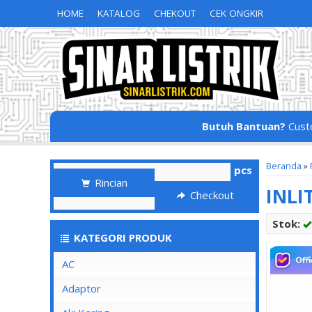
HOME
KATALOG
CHEKOUT
CEK ONGKIR
Butuh Bantuan?
Cust
Beranda
»
pcs
Rincian
INLI
Checkout
Stok:
KATEGORI PRODUK
AC
Adaptor