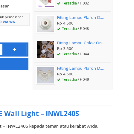
Tersedia
/ Fi002
lasan
ntuk pemesanan
Fitting Lampu Plafon D....
R VIA WA
Rp 4.500
Tersedia
/ Fi048
Fitting Lampu Colok On....
Rp 3.500
Tersedia
/ Fi044
Fitting Lampu Plafon D....
Rp 4.500
Tersedia
/ Fi049
E Wall Light – INWL240S
ht – INWL240S
kepada teman atau kerabat Anda.