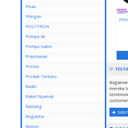
Pisau
Lampu Spotlight
Pitingan
Fitt
POLYTRON
Pompa Air
Pompa Air Panasonic
Pompa Galon
Pompa Air Shimizu
Prasmanan
Presto
TESTI
Produk Terbaru
Bagaiman
Radio
mereka te
testimoni
Raket Nyamuk
customer
Rantang
Subm
Regulator
Remot